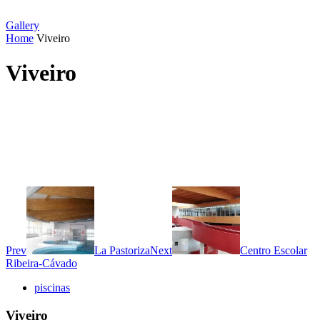
Gallery
Home
Viveiro
Viveiro
Prev
La Pastoriza
Next
Centro Escolar
Ribeira-Cávado
piscinas
Viveiro