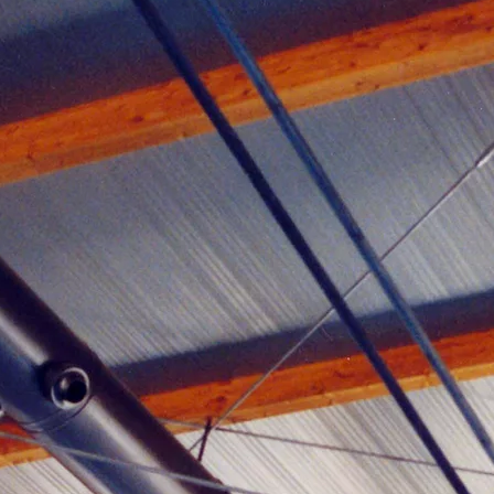
Guarda mi nombre, correo electrónico y web en este navegador
para la próxima vez que comente.
© Montajes CIAB
Política de privacidad
|
Aviso legal
-resiliente
RADIA
_
Diseño
Hosting ultrarrápido