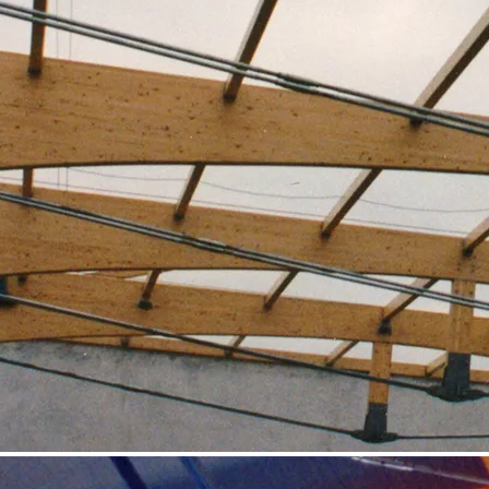
0
0
Likes
Deja una respuesta
Tu dirección de correo electrónico no será publicada.
Los campos
obligatorios están marcados con
*
Comentario
Nombre
*
Correo electrónico
*