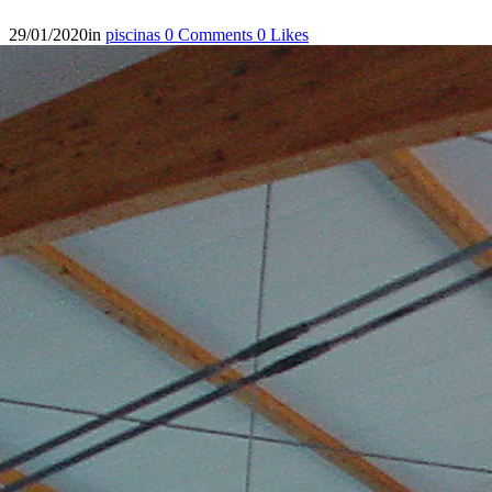
29/01/2020
in
piscinas
0
Comments
0
Likes